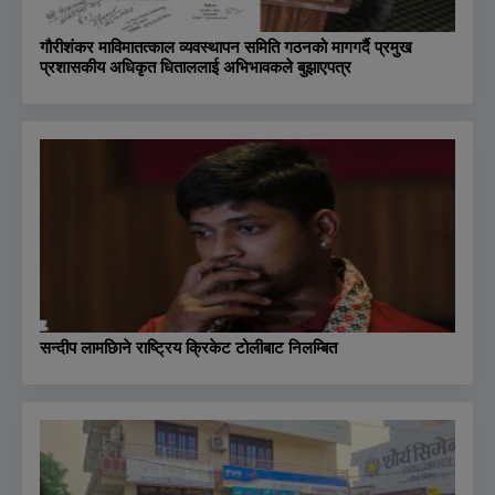
गौरीशंकर माविमातत्काल व्यवस्थापन समिति गठनको मागगर्दै प्रमुख
प्रशासकीय अधिकृत धिताललाई अभिभावकले बुझाएपत्र
सन्दीप लामछिाने राष्ट्रिय क्रिकेट टोलीबाट निलम्बित