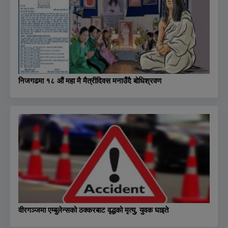
निजगढमा १८ औं महा मै मैत्रीदिवस मनाउँदै बोधिश्रवण
वीरगञ्जमा एम्बुलेन्सको ठक्करबाट वृद्धको मृत्यु, युवक घाइते