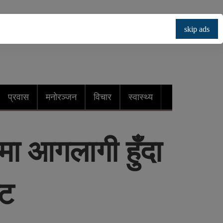
skip ads
प्रवास
मनोरञ्जन
विचार
स्वास्थ्य
ा आगलागी हुँदा
्ट