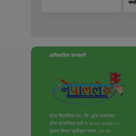
समा
आधिकारिक जानकारी
प्रेस शिलशिला प्रा. लि. द्धारा संचालित
प्रेस काउन्सिल दर्ता नं: ४००८-२०७९/८०
सूचना विभाग सूचीकृत नम्बर : ४०२७