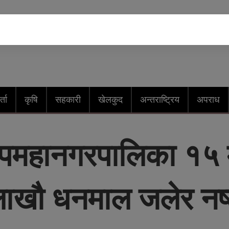
्ता
कृषि
सहकारी
खेलकुद
अन्तराष्ट्रिय
अपराध
पमहानगरपालिका १५ म
ाखौ धनमाल जलेर नष