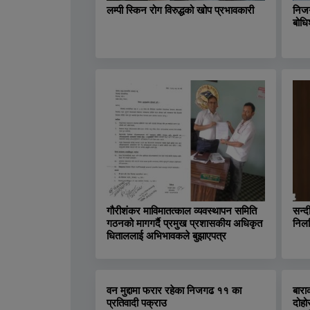
लम्पी स्किन रोग विरुद्धको खोप प्रभावकारी
निजग
बोधि
गौरीशंकर माविमातत्काल व्यवस्थापन समिति
सन्द
गठनको मागगर्दै प्रमुख प्रशासकीय अधिकृत
निलम
धिताललाई अभिभावकले बुझाएपत्र
वन मुद्दामा फरार रहेका निजगढ ११ का
बारा
प्रतिवादी पक्राउ
दोहो