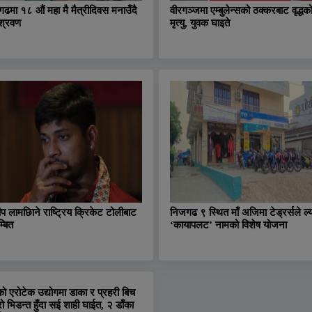
ढमा १८ औं महा मै मैत्रीदिवस मनाउँदै
वीरगञ्जमा एम्बुलेन्सको ठक्करबाट वृद्धक
श्रवण
मृत्यु, युवक घाइते
ीप लामछिाने राष्ट्रिय क्रिकेट टोलीबाट
निजगढ ९ स्थित माँ अजिमा टेड्रर्सले ल्य
्बित
‘कायापलट’ नामको विशेष योजना
को एरोटेक उद्योगमा डाका र प्रहरी बिच
रो भिडन्त हुँदा सई शाही घाईत, २ डाँका