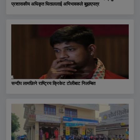
प्रशासकीय अधिकृत धिताललाई अभिभावकले बुझाएपत्र
सन्दीप लामछिाने राष्ट्रिय क्रिकेट टोलीबाट निलम्बित