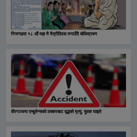
निजगढमा १८ औं महा मै मैत्रीदिवस मनाउँदै बोधिश्रवण
वीरगञ्जमा एम्बुलेन्सको ठक्करबाट वृद्धको मृत्यु, युवक घाइते