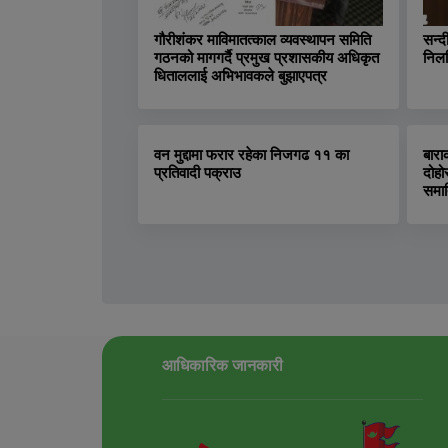
गौरीशंकर माविमातत्काल व्यवस्थापन समिति
सन्द
गठनको मागगर्दै प्रमुख प्रशासकीय अधिकृत
निलम
धिताललाई अभिभावकले बुझाएपत्र
वन मुद्दामा फरार रहेका निजगढ ११ का
बारा
प्रतिवादी पक्राउ
दोहो
समा
आधिकारिक जानकारी