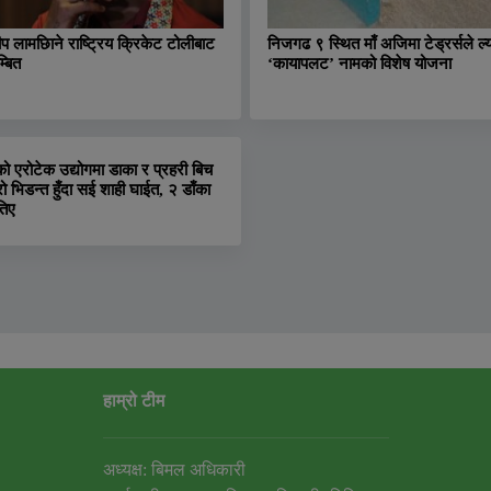
ीप लामछिाने राष्ट्रिय क्रिकेट टोलीबाट
निजगढ ९ स्थित माँ अजिमा टेड्रर्सले ल्य
्बित
‘कायापलट’ नामको विशेष योजना
को एरोटेक उद्योगमा डाका र प्रहरी बिच
रो भिडन्त हुँदा सई शाही घाईत, २ डाँका
तिए
हाम्रो टीम
अध्यक्ष: बिमल अधिकारी