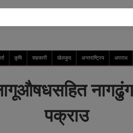
्ता
कृषि
सहकारी
खेलकुद
अन्तराष्ट्रिय
अपराध
लागूऔषधसहित नागढुंग
पक्राउ