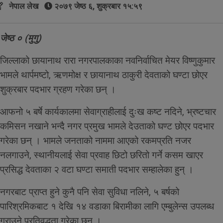
नेपाल लेख
२०७९ जेष्ठ ६, शुक्रबार १५:५९
जेष्ठ ० (मुगु)
जिल्लाको छायानाथ रारा नगरपालकाका नवनिर्वाचित मेयर विष्णुकुमार
भामले थार्पमष्टो, ऋणमोक्ष र छायानाथ ठाकुरी देवताको घण्टा छोएर
शुक्रबार पदभार ग्रहण गरेका छन् ।
आफनो ५ बर्षे कार्यकालमा सेवाग्राहीलाई दुःख कष्ट नदिने, भ्रष्टचार
कमिसन नखाने भन्दै नगर प्रमुख भामले देउताको घण्ट छोएर पदभार
गरेका छन् । भामले जनताको नाममा आएको रकमप्रति नजर
नलगाउने, स्थानीयलाई सेवा प्रवाह छिटो छरितो गर्ने कसम खाएर
प्रसिद्ध देवताका २ वटा घण्टा समाती पदभार सम्हालेका हुन् ।
नगरबाट प्राप्त हुने कुनै पनि सेवा सुविधा नलिने, ५ बर्षको
पारिश्रमिकबाट १ देखि १४ वडाका बिरामीका लागि एम्बुलेन्स उपलब्ध
गराउने प्रतिवद्धता गरेका छन् ।