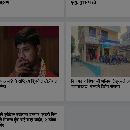
श्रवण
मृत्यु, युवक घाइते
ीप लामछिाने राष्ट्रिय क्रिकेट टोलीबाट
निजगढ ९ स्थित माँ अजिमा टेड्रर्सले ल्य
्बित
‘कायापलट’ नामको विशेष योजना
को एरोटेक उद्योगमा डाका र प्रहरी बिच
रो भिडन्त हुँदा सई शाही घाईत, २ डाँका
तिए