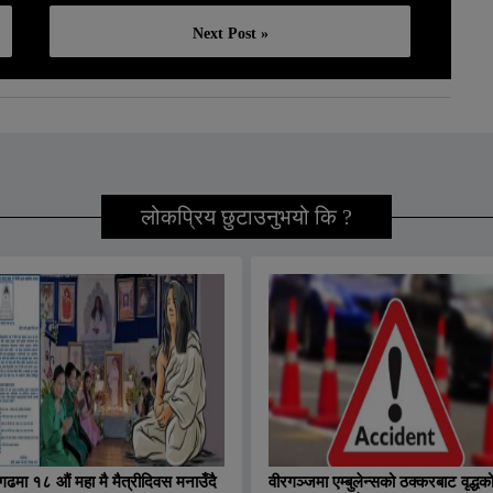
Next Post »
लोकप्रिय छुटाउनुभयो कि ?
ढमा १८ औं महा मै मैत्रीदिवस मनाउँदै
वीरगञ्जमा एम्बुलेन्सको ठक्करबाट वृद्धक