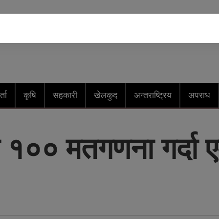
्ता
कृषि
सहकारी
खेलकुद
अन्तराष्ट्रिय
अपराध
१०० मतगणना गर्दा ए