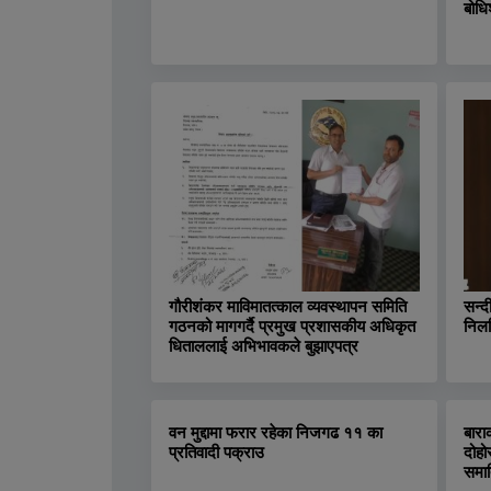
बोधि
गौरीशंकर माविमातत्काल व्यवस्थापन समिति
सन्द
गठनको मागगर्दै प्रमुख प्रशासकीय अधिकृत
निलम
धिताललाई अभिभावकले बुझाएपत्र
वन मुद्दामा फरार रहेका निजगढ ११ का
बारा
प्रतिवादी पक्राउ
दोहो
समा