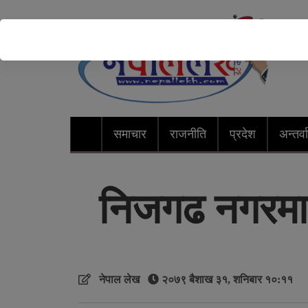
समाचार
राजनीति
प्रदेश
अन्तर्वार
निजगढ नगरमा 
नेपाल लेख
२०७९ बैशाख ३१, शनिबार १०:११