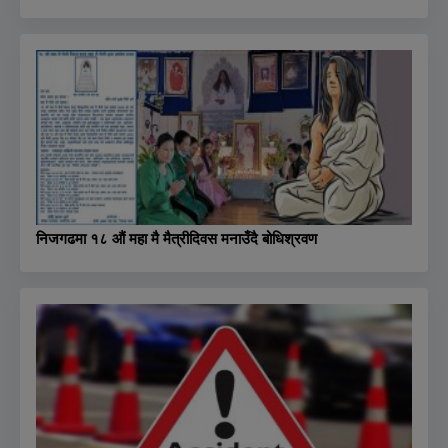
निजगढमा १८ औं महा मै मैत्रीदिवस मनाउँदै बोधिश्रवण