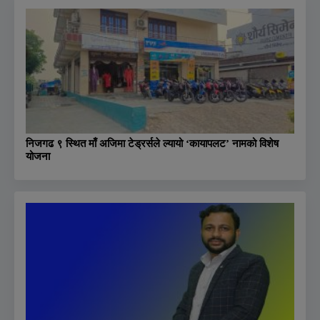
निजगढ ९ स्थित माँ अजिमा टेड्रर्सले ल्यायो ‘कायापलट’ नामको विशेष
योजना