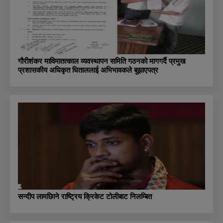
गौरीशंकर माविमातत्काल व्यवस्थापन समिति गठनको मागगर्दै प्रमुख
प्रशासकीय अधिकृत धिताललाई अभिभावकले बुझाएपत्र
सन्दीप लामछिाने राष्ट्रिय क्रिकेट टोलीबाट निलम्बित