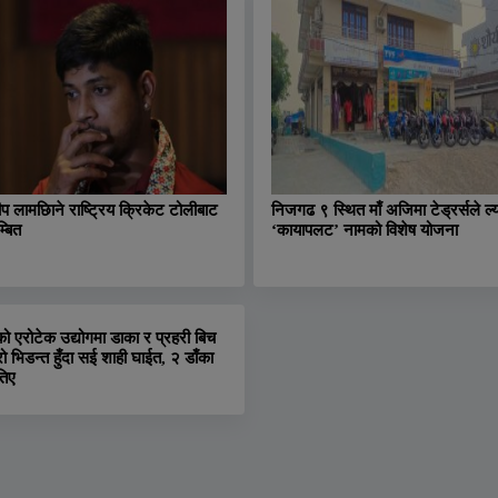
ीप लामछिाने राष्ट्रिय क्रिकेट टोलीबाट
निजगढ ९ स्थित माँ अजिमा टेड्रर्सले ल्य
्बित
‘कायापलट’ नामको विशेष योजना
को एरोटेक उद्योगमा डाका र प्रहरी बिच
रो भिडन्त हुँदा सई शाही घाईत, २ डाँका
तिए