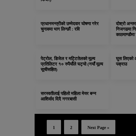
प्रधानमन्त्रीको उम्मेदवार घोषणा गरेर
दोश्रो अन्तर
चुनावमा भाग लिन्छौं : रवि
निजगढमा निमार
काठमाण्डौमा
पेट्रोल, डिजेल र मट्टितेलको मूल्य
घुस लिएको आ
प्रतिलिटर १० रुपैयाँले घट्यो (नयाँ मूल्य
पक्राउ
सूचीसहित)
सरस्वतीलाई पहिलो महिला मेयर बन्न
आशिर्वाद दिदै नगरबासी
1
2
Next Page »