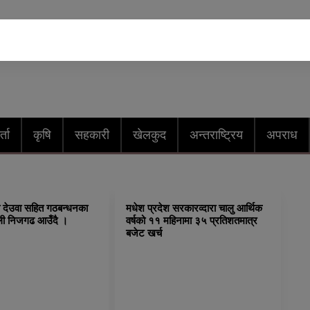
्ता
कृषि
सहकारी
खेलकुद
अन्तराष्ट्रिय
अपराध
री देउवा सहित गठबन्धनका
मधेश प्रदेश सरकारव्दारा चालु आर्थिक
भोली निजगढ आउँदै ।
वर्षको ११ महिनामा ३५ प्रतिशतमात्र
बजेट खर्च