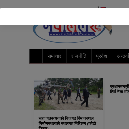
समाचार
राजनीति
प्रदेश
अन्तर्वार
प्रधानमन्त्
शिर्ष नेता 
सत्ता गठबन्धनको निजगढ विमानस्थल
निर्माणस्थलको स्थलगत निरिक्षण (फोटो
फिचर)