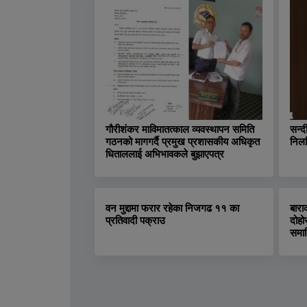
गौरीशंकर माविमातत्काल व्यवस्थापन समिति
सन्द
गठनको मागगर्दै प्रमुख प्रशासकीय अधिकृत
निलम
धिताललाई अभिभावकले बुझाएपत्र
वन मुद्दामा फरार रहेका निजगढ ११ का
बारा
प्रतिवादी पक्राउ
दोहो
समा