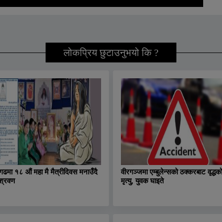
लोकप्रिय छुटाउनुभयो कि ?
ढमा १८ औं महा मै मैत्रीदिवस मनाउँदै
वीरगञ्जमा एम्बुलेन्सको ठक्करबाट वृद्धक
श्रवण
मृत्यु, युवक घाइते