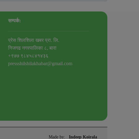
सम्पर्क:
प्रेस शिलशिला खबर प्रा. लि.
निजगढ नगरपालिका ८, बारा
+९७७ ९८४५८४१४३६
pressshilshilakhabar@gmail.com
Made by:
Indeep Koirala