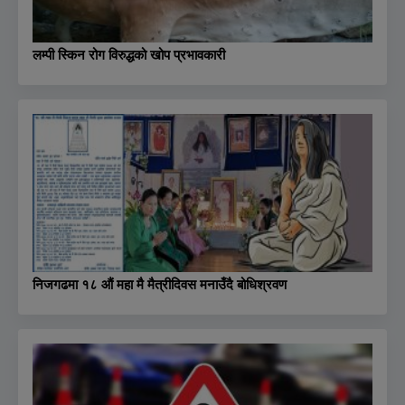
लम्पी स्किन रोग विरुद्धको खोप प्रभावकारी
निजगढमा १८ औं महा मै मैत्रीदिवस मनाउँदै बोधिश्रवण